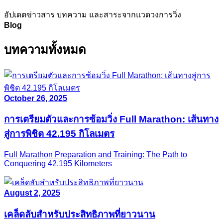
อัปเดตข่าวสาร บทความ และสาระจากแวดวงการวิ่ง
Blog
บทความทั้งหมด
October 26, 2025
การเตรียมตัวและการซ้อมวิ่ง Full Marathon: เส้นทาง
สู่การพิชิต 42.195 กิโลเมตร
Full Marathon Preparation and Training: The Path to
Conquering 42.195 Kilometers
August 2, 2025
เคล็ดลับสำหรับประสิทธิภาพที่ยาวนาน